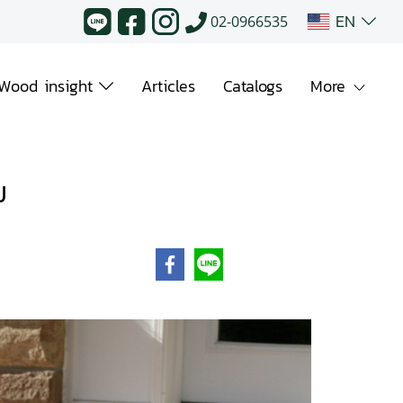
EN
02-0966535
Wood insight
Articles
Catalogs
More
ม