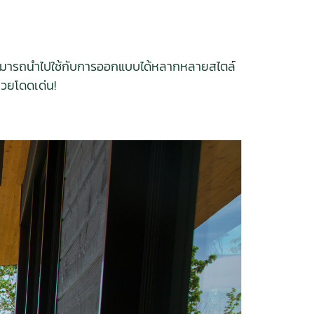
งสามารถนำไปใช้กับการออกแบบได้หลากหลายสไตล์
สวยโดดเด่น!