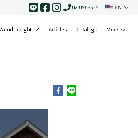
EN
02-0966535
Wood insight
Articles
Catalogs
More