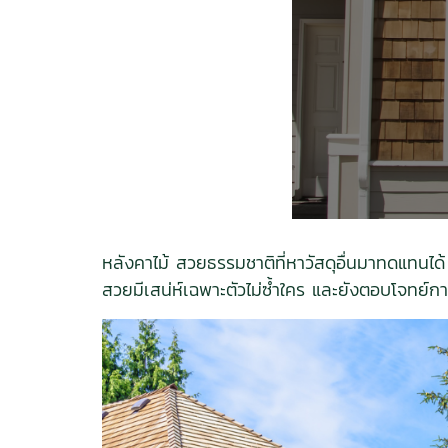
หลังคาไม้ สวยธรรมชาติที่หาวัสดุอื่นมาทดแทนได
สวยมีเสน่ห์เฉพาะตัวไม่ซ้ำใคร และยังตอบโจทย์กา