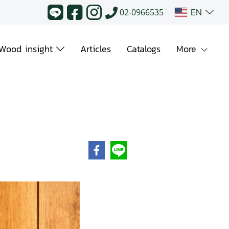
EN
02-0966535
Wood insight
Articles
Catalogs
More