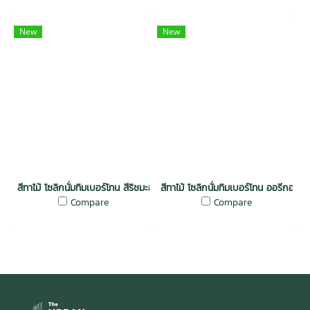
New
New
สีทาไม้ โซลิกนั่มทิมเบอร์โทน สีริชมะฮอกกานี ขนาด 1 ลิตร (6กระป๋อง/ลัง)
สีทาไม้ โซลิกนั่มทิมเบอร์โทน ออรีกอนไ
Compare
Compare