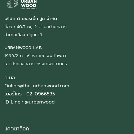
บริษัท ดิ เออร์เบิ้น วู้ด จำกัด
ที่อยู่ : 40/1 หมู่ 2 ตำบลบ้านกลาง
อำเภอเมือง ปทุมธานี
URBANWOOD LAB
1999/2 ถ. ศรีวรา แขวงพลับพลา
เขตวังทองหลาง กรุงเทพมหานคร
อีเมล :
Online@the-urbanwood.com
เบอร์โทร : 02-0966535
ID Line :
@urbanwood
แคตตาล็อก