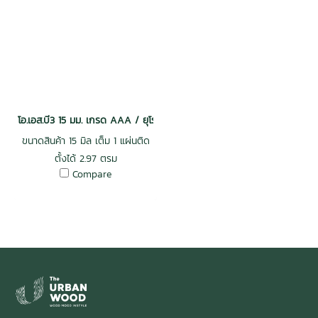
โอ.เอส.บี3 15 มม. เกรด AAA / ยุโรป/กันน้ำPMDI ไร้สารฟอร์มัลดีไฮต์ 1
ขนาดสินค้า 15 มิล เต็ม 1 แผ่นติด
ตั้งได้ 2.97 ตรม
Compare