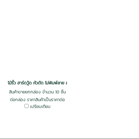
ไม้รั้ว ฮาร์ดวู้ด หัวตัด ไม่พิมพ์ลาย อบ กันปลวก H3.2 1x4x1.5 (18mm.x85
สินค้าขายยกกล่อง จำนวน 10 ชิ้น
ต่อกล่อง ราคาสินค้าเป็นราคาต่อ
เปรียบเทียบ
แผ่น