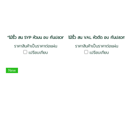
"ไม้รั้ว สน SYP หัวมน อบ กันปลวก H3.2 เกรดพรีเมี่ยม 1x4x1.0 (22mm.x8
ไม้รั้ว สน VAL หัวตัด อบ กันปลวก H
ราคาสินค้าเป็นราคาต่อแผ่น
ราคาสินค้าเป็นราคาต่อแผ่น
เปรียบเทียบ
เปรียบเทียบ
New