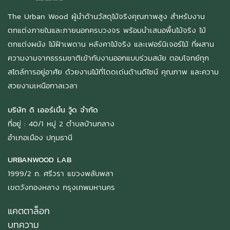
The Urban Wood ผู้นำด้านวัสดุไม้จริงคุณภาพสูง สำหรับงาน
ตกแต่งภายในและภายนอกครบวงจร พร้อมนำเสนอพื้นไม้จริง ไม้
ตกแต่งผนัง ไม้ฝ้าเพดาน หลังคาไม้จริง และเฟอร์นิเจอร์ไม้ ที่ผสาน
ความงามจากธรรมชาติเข้ากับงานออกแบบร่วมสมัย ตอบโจทย์ทุก
สไตล์การอยู่อาศัย ด้วยงานไม้ที่โดดเด่นด้านดีไซน์ คุณภาพ และความ
สวยงามเหนือกาลเวลา
บริษัท ดิ เออร์เบิ้น วู้ด จำกัด
ที่อยู่ : 40/1 หมู่ 2 ตำบลบ้านกลาง
อำเภอเมือง ปทุมธานี
URBANWOOD LAB
1999/2 ถ. ศรีวรา แขวงพลับพลา
เขตวังทองหลาง กรุงเทพมหานคร
แคตตาล็อก
บทความ